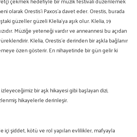
retçi çekmek hedefiyle bir müzik festivali düzenlemek
ni olarak Orestis’i Paxos’a davet eder. Orestis, burada
aki güzeller güzeli Klelia’ya aşık olur. Klelia, 19
 kızıdır. Müziğe yeteneği vardır ve anneannesi bu açıdan
klendirir. Klelia, Orestis’e derinden bir aşkla bağlanır
meye özen gösterir. En nihayetinde bir gün gelir ki
zleyeceğimiz bir aşk hikayesi gibi başlayan dizi,
zlenmiş hikayelerle derinleşir.
içi şiddet, kötü ve rol yapılan evlilikler, mafyayla