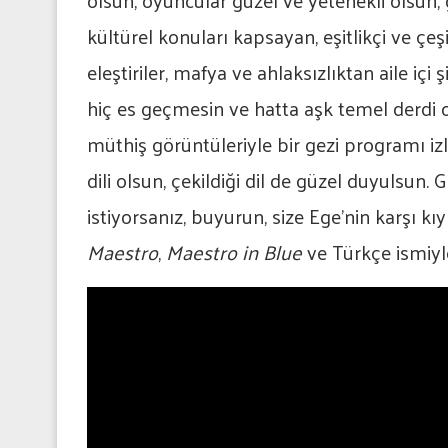
olsun, oyuncular güzel ve yetenekli olsun, g
kültürel konuları kapsayan, eşitlikçi ve çeşi
eleştiriler, mafya ve ahlaksızlıktan aile içi
hiç es geçmesin ve hatta aşk temel derdi o
müthiş görüntüleriyle bir gezi programı izliy
dili olsun, çekildiği dil de güzel duyulsun. G
istiyorsanız, buyurun, size Ege’nin karşı kı
Maestro
,
Maestro in Blue
ve Türkçe ismiy