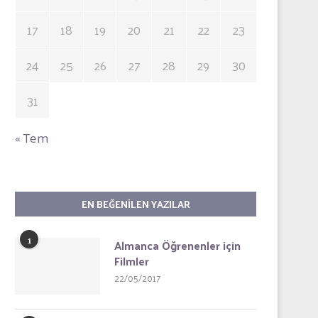
17
18
19
20
21
22
23
24
25
26
27
28
29
30
31
« Tem
EN BEĞENILEN YAZILAR
1
Almanca Öğrenenler için
Filmler
22/05/2017