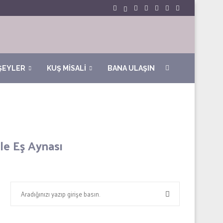
ŞEYLER
KUŞ MİSALİ
BANA ULAŞIN
mle Eş Aynası