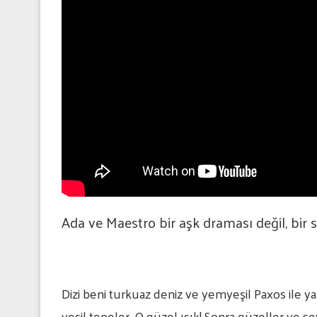
Ada ve Maestro bir aşk draması değil, bir 
Dizi beni turkuaz deniz ve yemyeşil Paxos ile yak
yeşil tepeler. O güzel ışık! Sonra güzeller ve se