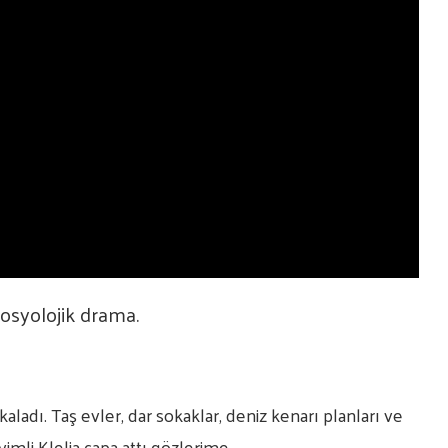
sosyolojik drama.
aladı. Taş evler, dar sokaklar, deniz kenarı planları ve
vimli Klelia çapa attı gözlerime.