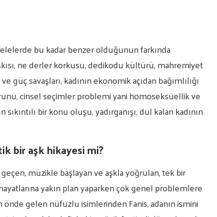
selelerde bu kadar benzer olduğunun farkında
baskısı, ne derler korkusu, dedikodu kültürü, mahremiyet
ıf ve güç savaşları, kadının ekonomik açıdan bağımlılığı
orunu, cinsel seçimler problemi yani homoseksüellik ve
ın sıkıntılı bir konu oluşu, yadırganışı, dul kalan kadının
k bir aşk hikayesi mi?
 geçen, müzikle başlayan ve aşkla yoğrulan, tek bir
hayatlarına yakın plan yaparken çok genel problemlere
un önde gelen nüfuzlu isimlerinden Fanis, adanın ismini