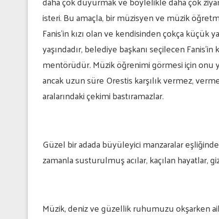
daha çok duyurmak ve böylelikle daha çok ziya
isteri. Bu amaçla, bir müzisyen ve müzik öğretme
Fanis’in kızı olan ve kendisinden çokça küçük yaşt
yaşındadır, belediye başkanı seçilecen Fanis’in
mentörüdür. Müzik öğrenimi görmesi için onu yüre
ancak uzun süre Orestis karşılık vermez, verme
aralarındaki çekimi bastıramazlar.
Güzel bir adada büyüleyici manzaralar eşliğinde i
zamanla susturulmuş acılar, kaçılan hayatlar, gi
Müzik, deniz ve güzellik ruhumuzu okşarken aile 