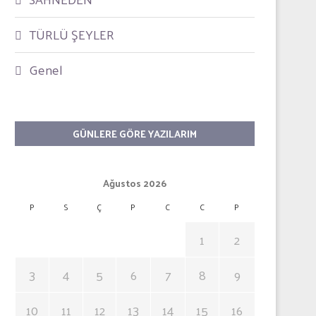
TÜRLÜ ŞEYLER
Genel
GÜNLERE GÖRE YAZILARIM
Ağustos 2026
P
S
Ç
P
C
C
P
1
2
3
4
5
6
7
8
9
10
11
12
13
14
15
16