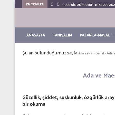
EN YENİLER
“EGE’NIN ZÜMRÜDÜ” THASSOS ADA
ANASAYFA
TANIŞALIM
PAZARLA-MASAL
Şu an bulunduğumuz sayfa
Ana sayfa
»
Genel
»
Ada v
Ada ve Maest
Güzellik, şiddet, suskunluk, özgürlük arayı
bir okuma