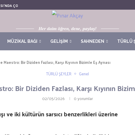
SI’NDA ÇOCUKLA BIR KAÇ GÜN
Her daim öğren, dene, paylaş!
MÜZİKAL BAĞI
GELİŞİM
SAHNEDEN
TÜRLÜ 
e Maestro: Bir Diziden Fazlası, Karşı Kıyının Bizimle Eş Aynası
TÜRLÜ ŞEYLER
Genel
ro: Bir Diziden Fazlası, Karşı Kıyının Bizi
02/05/2026
0 yorumlar
şı ve iki kültürün sarsıcı benzerlikleri üzerine