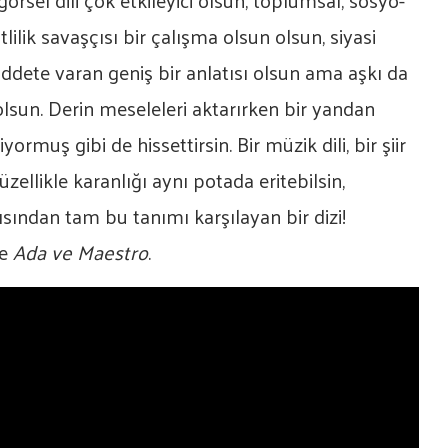
örsel dili çok etkileyici olsun, toplumsal, sosyo-
tlilik savaşçısı bir çalışma olsun olsun, siyasi
 şiddete varan geniş bir anlatısı olsun ama aşkı da
lsun. Derin meseleleri aktarırken bir yandan
ormuş gibi de hissettirsin. Bir müzik dili, bir şiir
üzellikle karanlığı aynı potada eritebilsin,
yısından tam bu tanımı karşılayan bir dizi!
le
Ada ve Maestro
.